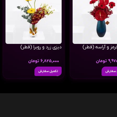
رمز و آراسه (قطر)
دیزی زرد و روبرا (قطر)
9,97
تومان
6,825,000
تومان
 سفارش
تکمیل سفارش