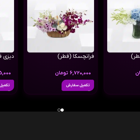
طر)
فرانچسکا (قطر)
دیزی ق
ن
6,720,000
تومان
5,000
تکمیل سفارش
تکمیل