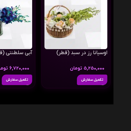
اوسیانا رز در سبد (قطر)
آبی سلطنتی (ق
5,250,000
تومان
6,720,000
توما
تکمیل سفارش
تکمیل سفارش