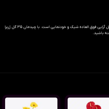
چیدمان فرفورژه از ژربرا سفید که می توانید برای مراسم نامزدی و عروسی و افتتاحیه و جشن های مهم برای عزیزانتان بفرستید یک گل آرایی فوق العاده شیک و خودنمایی است. با چیدمان 35 گل ژربرا
ته باشید.