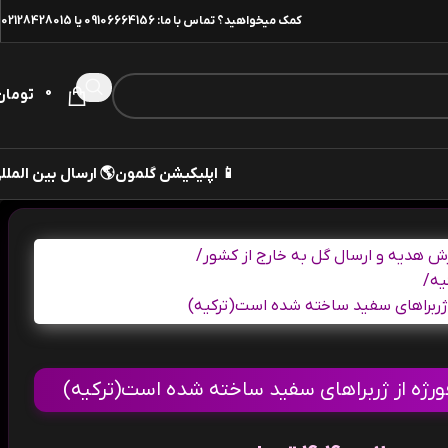
02128428015
یا
09106664156
کمک میخواهید؟ تماس با ما:
0
تومان
 ارسال بین المللی
📱 اپلیکیشن گلمون
/
سفارش هدیه و ارسال گل به خارج از
/
ار
چیدمان آهن فرفورژه از ژربراهای سفید
چیدمان آهن فرفورژه از ژربراهای سفید ساخته