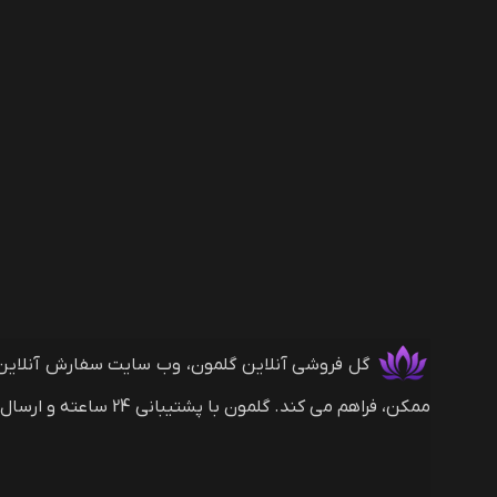
ممکن، فراهم می کند. گلمون با پشتیبانی 24 ساعته و ارسال های بین المللی (با روش های پرداخت ریالی و دلاری) همراه شماست.