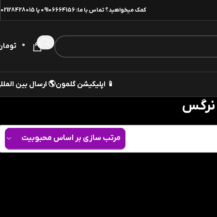
02128428015
یا
09106664156
کمک میخواهید؟ تماس با ما:
0
تومان
 ارسال بین المللی
📱 اپلیکیشن گلمون
خرید 