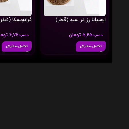
اوسیانا رز در سبد (قطر)
فرانچسکا (قطر)
5,250,000
تومان
6,720,000
توما
تکمیل سفارش
تکمیل سفارش