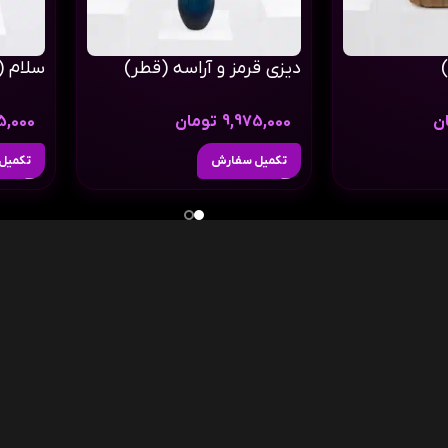
دیزی قرمز و آراسه (قطر)
سلام (
ن
9,975,000
تومان
5,000
تکمیل سفارش
تکمیل