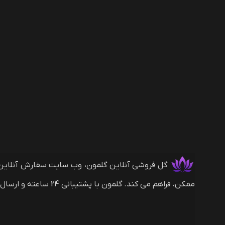
ممکن، فراهم می کند. گلمون با پشتیبانی 24 ساعته و ارسال های بین المللی (با روش های پرداخت ریالی و دلاری) همراه شماست.