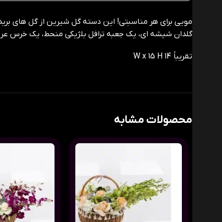
مویی برای هر مناسبتی! این دسته گل شیرین از گل های بر
گلدان شیشه ای، یک جعبه ترافل بلژیکی منحط، یک خرس عروس
تقریباً 14 W x 15 H
محصولات مشابه