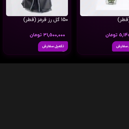
قطر)
150 گل رز قرمز (قطر)
5,14
تومان
31,500,000
تومان
 سفارش
تکمیل سفارش