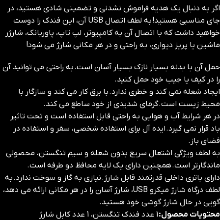
اگر به دنبال یک هدیه فراموش نشدنی و تضمینی شادی هستید، در
جای مناسبی هستید! به لطف اتصال USB آن، این فندک را دوست
خواهید داشت که با اتصال آن به کامپیوتر، لپ تاپ، پاوربانک، شارژر
ماشین یا پریز دیواری، به راحتی و در هر مکانی شارژ می شود!
حمل آن با بدنه بسیار نازک بسیار آسان است. به راحتی می توانید آن
را در کیف یا جیب خود حمل کنید.
ایجاد شعله نمی کند و خطری ندارد. با برق کار می کند و سازگار با
محیط زیست است. گرمای شدیدی از خود ساطع می کند.
در هر شرایط آب و هوایی به راحتی قابل استفاده است و تحت تاثیر
باد قرار نمی گیرد. ایده آل برای استفاده شخصی، سفر و استفاده در
فضای باز.
به لطف ویژگی اشتعال سریع بدون شعله و سیم تنگستن، محصولی
ماندگارتر است. همچنین دارای یک لایه محافظ دو طرفه است.
دارای باتری داخلی قدرتمند قابل شارژ. نیازی به گاز و سوخت ندارد. به
لطف درگاه شارژ میکرو USB، شارژ آسان را در هر مکانی ارائه می دهد،
گویی در حال شارژ گوشی خود هستید.
محتویات محصول:
1 عدد فندک تنگستن، 1 عدد کابل شارژ