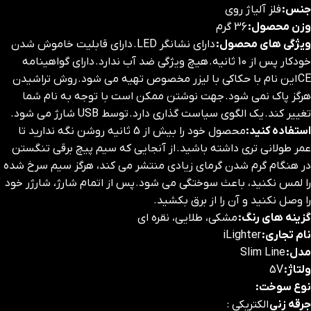
جنس:
فلز آلیاژ روی
وزن محصول:
36 گرم
ویژگی های محصول:
دارای نشانگر LED. دارای قابلیت خاموش شدن
خودکار پس از 10 ثانیه. هیچ ویژگی ضد آب ندارد. دارای گواهینامه
CE این نام با حکاکی با لیزر مخصوص تهیه می شود. روش تراشیدن
هرگز پاک نمی شود. جهت نوشتن ممکن است با توجه به نام شما
تغییر کند. یک الگوی سیاست گذاری دارد. توسط USB شارژ می شود.
استفاده کنید:
محصول خود را بیش از 5 ثانیه روشن نگه ندارید تا
عمر طولانی تری داشته باشید. از آنجایی که سیم پیچ برقی تنگستن
در هنگام گرم شدن گرمای زیادی منتشر می کند، هرگز سیم سرخ شده
را لمس نکنید، باعث سوختگی می شود. پس از اتمام شارژ، شارژر خود
را وصل نکنید و آن را از برق بکشید.
گزینه های رنگ:
مشکی، طلایی، نقره ای
نام تجاری:
iLighter
مدل:
Slim Line
ولتاژ:
5V
نوع سوخت:
جرقه زنی
الکتریکی :