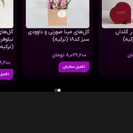
ر گلدان
گل‌های مینا صورتی و داوودی
گل‌های
سبز کد18 (ترکیه)
(ترکیه)
ان
8,026,200
تومان
8,200
تکمیل سفارش
تکمیل