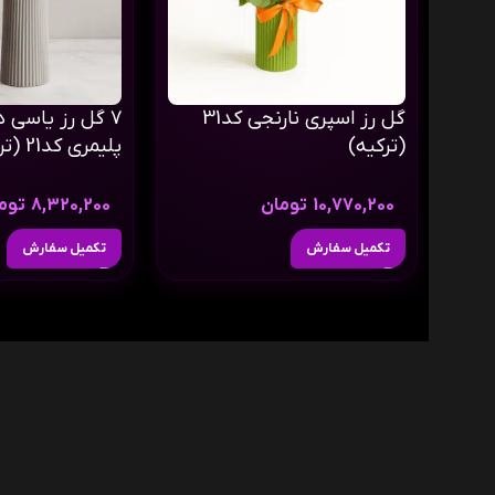
گل رز اسپری نارنجی کد31
۷ گل رز یاسی د
(ترکیه)
پلیمری کد21 (ترکیه)
10,770,200
تومان
8,320,200
توم
تکمیل سفارش
تکمیل سفارش