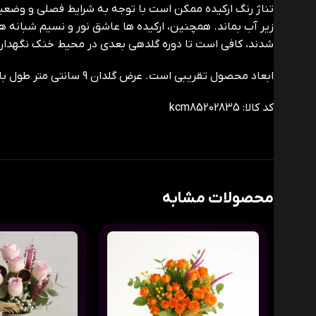
تناژ رنگ ارکیده ممکن است با توجه به شرایط فصلی و وضعیت
زیر آب بماند. همچنین، ارکیده ها عاشق نور و نسیم شبانه 
شدند، کافی است تا دوره گلدهی بعدی در محیط خنک نگهدار
ابعاد محصول تقریبی است. عرض گلدان 9 سانتی متر طول با ارکیده تقریباً 29 سانتی متر
کد کالا: kcm85202835
محصولات مشابه