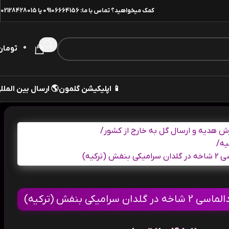
02128428015
یا
09106664156
کمک میخواهید؟ تماس با ما:
0
تومان
 ارسال بین المللی
📱 اپلیکیشن گلمون
/
سفارش هدیه و ارسال گل به خارج از
/
ار
طرح ارک
طرح ارکیده میدی دال