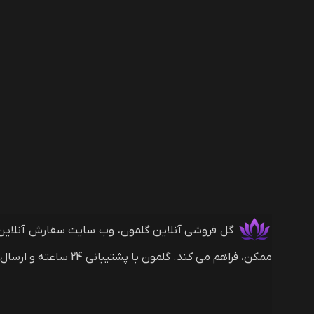
ممکن، فراهم می کند. گلمون با پشتیبانی 24 ساعته و ارسال های بین المللی (با روش های پرداخت ریالی و دلاری) همراه شماست.