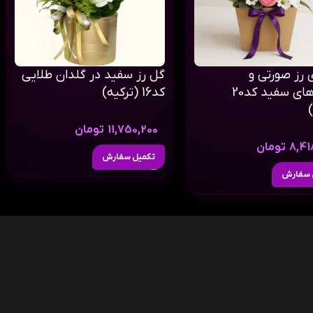
 رز صورتی و
گل رز سفید در گلدان طلایی
نیلوفرهای سفید کد20
کد16 (ترکیه)
11,750,200
تومان
8,41
تومان
تکمیل سفارش
 سفارش