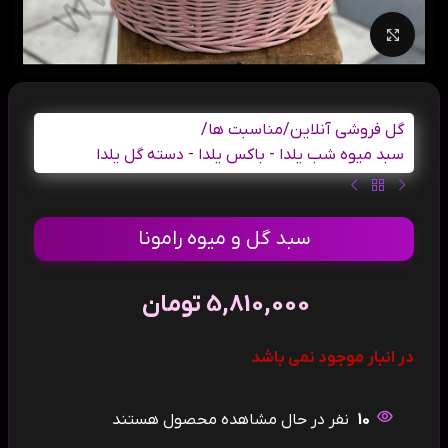
بزرگنمایی تصویر
گل فروشی آنلاین
/
مناسبت ها
/
سبد میوه شب یلدا - باکس یلدا - دسته گل یلدا
سبد گل و میوه رامونا
5,810,000
تومان
در انبار موجود نمی باشد
10
نفر در حال مشاهده محصول هستند