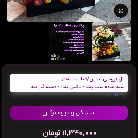
بزرگنمایی تصویر
گل فروشی آنلاین
/
مناسبت ها
/
سبد میوه شب یلدا - باکس یلدا - دسته گل یلدا
سبد گل و میوه ترکان
11,340,000
تومان