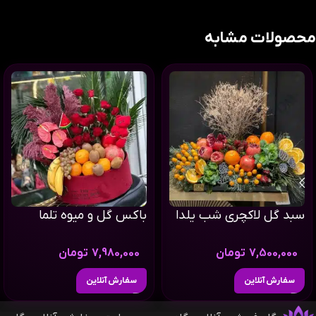
محصولات مشابه
سبد گل لاکچری شب یلدا
باکس گل و میوه تلما
7,500,000
تومان
7,980,000
تومان
سفارش آنلاین
سفارش آنلاین