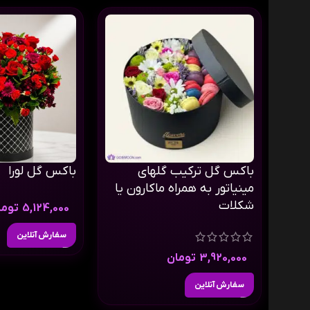
باکس گل ترکیب گلهای
باکس گل لورا
مینیاتور به همراه ماکارون یا
شکلات
5,124,000
توما
سفارش آنلاین
3,920,000
تومان
سفارش آنلاین