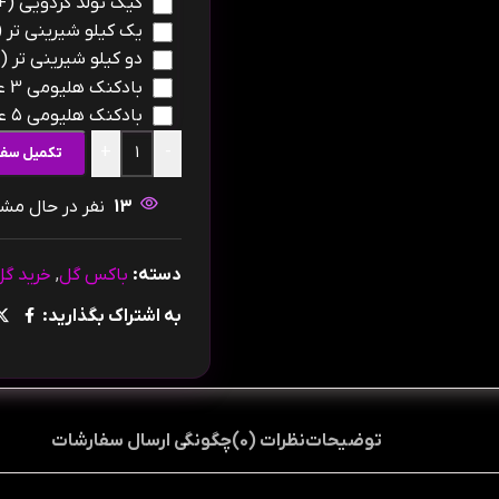
کیک تولد گردویی
(+
یک کیلو شیرینی تر
+
دو کیلو شیرینی تر
+
بادکنک هلیومی 3 عدد
بادکنک هلیومی ۵ عدد
+
-
تکمیل سف
13
نفر در حال م
دسته:
باکس گل
,
خرید گل
به اشتراک بگذارید:
توضیحات
نظرات (0)
چگونگی ارسال سفارشات