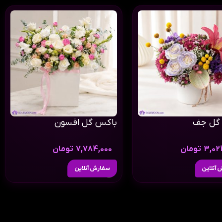
گل جف
باکس گل افسون
3,02
تومان
7,784,000
تومان
آنلاین
سفارش آنلاین