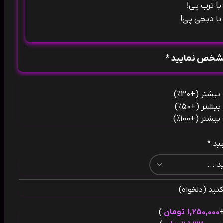
ا ترب پی!
ا دیجی پی!
مشخص نمایید *
(+30%)
(+50%)
(+100%)
ید *
نید (دلخواه)
1,250,000
تومان
)