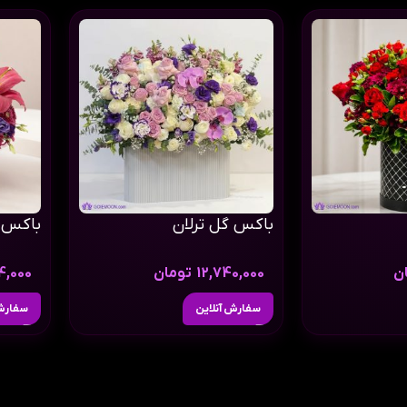
باکس گل ترلان
باکس 
ن
12,740,000
تومان
4,000
سفارش آنلاین
سفارش 