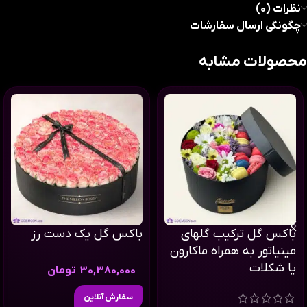
نظرات (0)
چگونگی ارسال سفارشات
محصولات مشابه
باکس گل ترکیب گلهای
باکس گل یک دست رز
مینیاتور به همراه ماکارون
یا شکلات
30,380,000
تومان
سفارش آنلاین