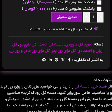
بادکنک هلیومی 3 عدد
(+
1,200,000
تومان
)
بادکنک هلیومی ۵ عدد
(+
2,000,000
تومان
)
+
-
تکمیل سفارش
8
نفر در حال مشاهده محصول هستند
دسته:
خرید گل داوودی
,
دسته گل
,
دسته گل داوودی
,
گل
ارزان و اقتصادی
,
گل برای روز پدر
,
گل برای روز مادر و روز زن
به اشتراک بگذارید:
توضیحات
اگر
قصد خرید دسته گل
را دارید و می خواهید عزیزانتان را برای روز تولد
و یا مناسبت خاص سورپرایز کنید، دسته گل روناک گزینه مناسبی
است. با سفارش این دسته گل زیبا، شما دریایی از عشق، شیفتگی،
کمال و احترام را پیشکش قلب عزیزان و آشنایانتان خواهید کرد. با
سفارش گل از گلمون بهترین هدیه را به آن ها بدهید.