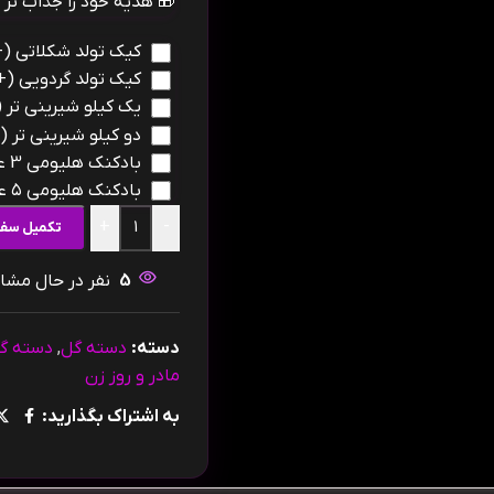
🎁 هدیه خود را جذاب تر ک
کیک تولد شکلاتی
(+
کیک تولد گردویی
(+
یک کیلو شیرینی تر
+
دو کیلو شیرینی تر
+
بادکنک هلیومی 3 عدد
بادکنک هلیومی ۵ عدد
+
-
تکمیل سف
5
نفر در حال مش
دسته:
دسته گل
,
دسته گل
مادر و روز زن
به اشتراک بگذارید: