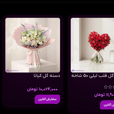
قلب لیلی 50 شاخه
دسته گل کیانا
10,024,000
تومان
11,9
تومان
سفارش آنلاین
آنلاین