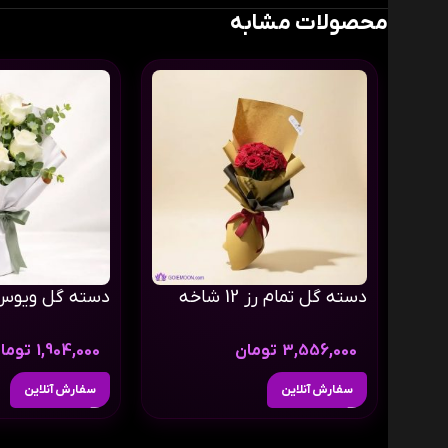
محصولات مشابه
دسته گل تمام رز 12 شاخه
دسته گل ویوس
3,556,000
تومان
1,904,000
توما
سفارش آنلاین
سفارش آنلاین