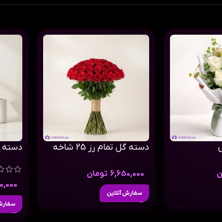
دسته گل تمام رز 25 شاخه
دسته گل 
ن
6,650,000
تومان
00,000
سفارش آنلاین
سفارش 