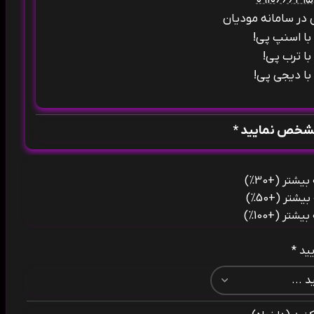
ی در سامانه مودیان
ا اسنپ پی!
ا ترب پی!
ا دیجی پی!
مشخص نمایید *
(+30%)
(+50%)
(+100%)
ید *