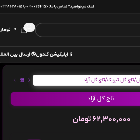
02128428015
یا
09106664156
کمک میخواهید؟ تماس با ما:
0
تومان
 ارسال بین المللی
📱 اپلیکیشن گلمون
تاج گل آراد
/
تاج گل تبریک
/
ت
تاج گل آراد
تومان
62,300,000