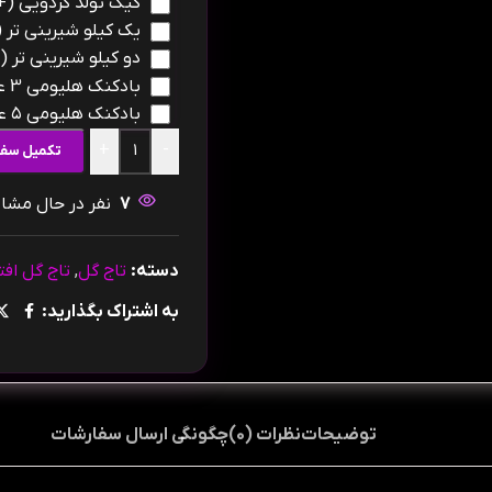
کیک تولد گردویی
(+
یک کیلو شیرینی تر
+
دو کیلو شیرینی تر
+
بادکنک هلیومی 3 عدد
بادکنک هلیومی ۵ عدد
+
-
تکمیل سف
7
نفر در حال مش
دسته:
تاج گل
,
تاج گل افت
به اشتراک بگذارید:
توضیحات
نظرات (0)
چگونگی ارسال سفارشات