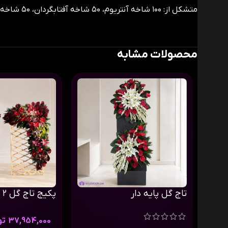
متشکل از: ۱۰۰ شاخه آنتریوم، ۵۰ شاخه آفتابگردان، ۵۰ شاخه استرلزیا، برگ و پایه.
محصولات مشابه
تاج گل پایه دار
پکیج تاج گل ۲ (دو عدد)
37,954,000
تو