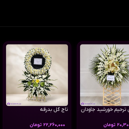
 ترحیم خورشید جاودان
تاج گل بدرقه
20,30
تومان
22,260,000
تومان