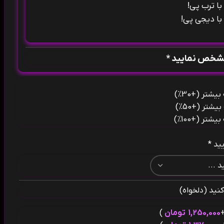
ا ترب پی!
ا دیجی پی!
مشخص نمایید *
(+30%)
(+50%)
(+100%)
ید *
نید (دلخواه)
1,250,000
تومان
)