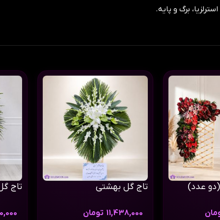
تاج گل بهشتی
تاج گل
مان
11,438,000
تومان
0,000